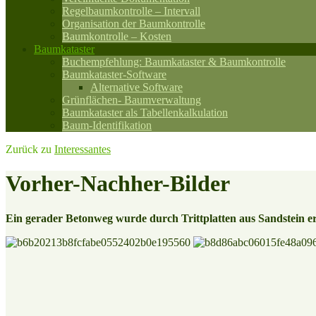
Regelbaumkontrolle – Intervall
Organisation der Baumkontrolle
Baumkontrolle – Kosten
Baumkataster
Buchempfehlung: Baumkataster & Baumkontrolle
Baumkataster-Software
Alternative Software
Grünflächen- Baumverwaltung
Baumkataster als Tabellenkalkulation
Baum-Identifikation
Zurück zu
Interessantes
Vorher-Nachher-Bilder
Ein gerader Betonweg wurde durch Trittplatten aus Sandstein er