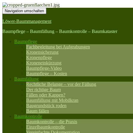
Navigation umschalten
Löwer-Baummanagement
Baumpflege – Baumfällung – Baumkontrolle – Baumkataster
Baumpflege
Fachbegleitung bei Aufgrabungen
Kronensicherung
Kronenpflege
Kroneneinkürzung
Baumpflege-Video
Baumpflege – Kosten
Baumfällung
Rechtliche Belange – vor der Fällung
Der richtige Baum
Fällen oder Kappen?
Baumfällung mit Mobilkran
Baugrundstück roden
Baum fällen
Baumkontrolle
Baumkontrolle – die Praxis
Einzelbaumkontrolle
Vereinfachte Dokumentation