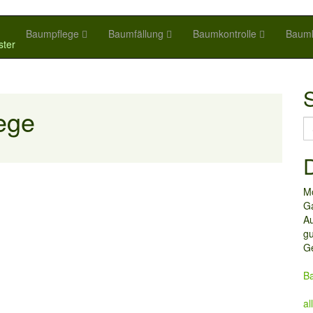
Baumpflege
Baumfällung
Baumkontrolle
Baumk
ster
ege
S
fo
D
M
G
Au
gu
Ge
Ba
a