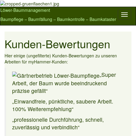
Löwer-Baummanagement
Navig
Baumpflege – Baumfällung – Baumkontrolle – Baumkataster
umsch
Kunden-Bewertungen
Hier einige (ungefilterte) Kunden-Bewertungen zu unseren
Arbeiten für myHammer-Kunden:
„Super
Arbeit, der Baum wurde beeindruckend
präzise gefällt“
„Einwandfreie, pünktliche, saubere Arbeit.
100% Weiterempfehlung“
„professionelle Durchführung, schnell,
zuverlässig und verbindlich“