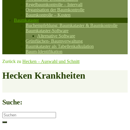
Regelbaumkontrolle – Intervall
Organisation der Baumkontrolle
Baumkontrolle – Kosten
Baumkataster
Buchempfehlung: Baumkataster & Baumkontrolle
Baumkataster-Software
Alternative Software
Grünflächen- Baumverwaltung
Baumkataster als Tabellenkalkulation
Baum-Identifikation
Zurück zu
Hecken – Auswahl und Schnitt
Hecken Krankheiten
Suche:
Search
for: