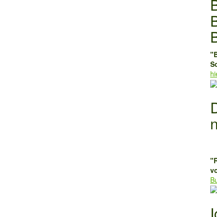
"
S
hi
"
v
Bu
I