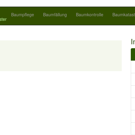
Baumpflege
Baumfällung
Baumkontrolle
Baumkatast
ster
I