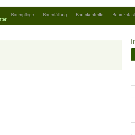
Baumpflege
Baumfällung
Baumkontrolle
Baumkatast
ster
I