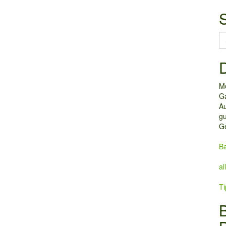
S
fo
D
M
G
Au
gu
Ge
Ba
a
Ti