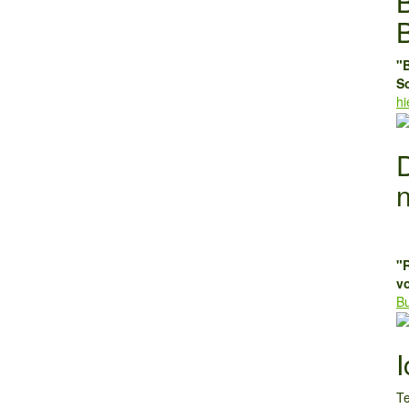
"
S
hi
"
v
Bu
I
Te