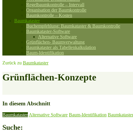
Regelbaumkontrolle – Intervall
Organisation der Baumkontrolle
Baumkontrolle – Kosten
Baumkataster
Buchempfehlung: Baumkataster & Baumkontrolle
Baumkataster-Software
Alternative Software
Grünflächen- Baumverwaltung
Baumkataster als Tabellenkalkulation
Baum-Identifikation
Zurück zu
Baumkataster
Grünflächen-Konzepte
In diesem Abschnitt
Baumkataster
Alternative Software
Baum-Identifikation
Baumkataster 
Suche: