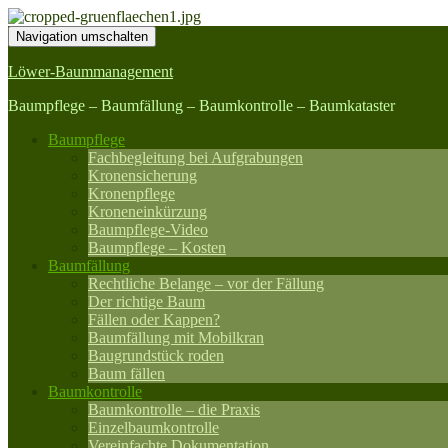
Navigation umschalten
Löwer-Baummanagement
Baumpflege – Baumfällung – Baumkontrolle – Baumkataster
Baumpflege
Fachbegleitung bei Aufgrabungen
Kronensicherung
Kronenpflege
Kroneneinkürzung
Baumpflege-Video
Baumpflege – Kosten
Baumfällung
Rechtliche Belange – vor der Fällung
Der richtige Baum
Fällen oder Kappen?
Baumfällung mit Mobilkran
Baugrundstück roden
Baum fällen
Baumkontrolle
Baumkontrolle – die Praxis
Einzelbaumkontrolle
Vereinfachte Dokumentation